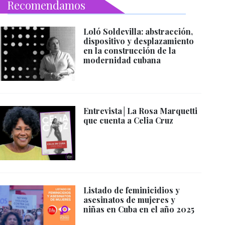
Recomendamos
Loló Soldevilla: abstracción,
dispositivo y desplazamiento
en la construcción de la
modernidad cubana
Entrevista│La Rosa Marquetti
que cuenta a Celia Cruz
Listado de feminicidios y
asesinatos de mujeres y
niñas en Cuba en el año 2025