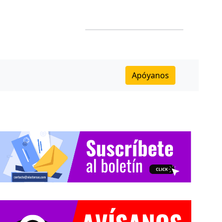
Apóyanos