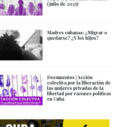
(julio de 2025)
Madres cubanas: ¿Migrar o
quedarse? ¿Y los hijos?
Documentos | Acción
colectiva por la liberación de
las mujeres privadas de la
libertad por razones políticas
en Cuba