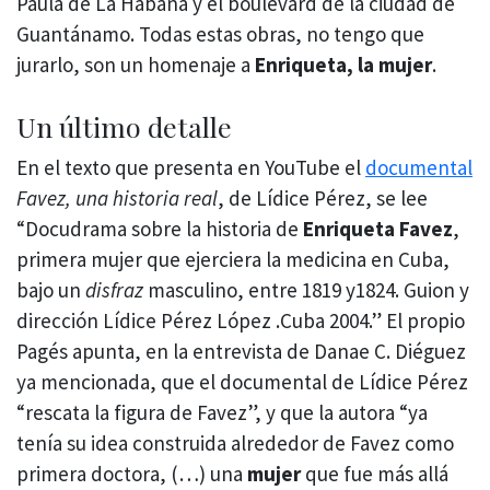
Paula de La Habana y el boulevard de la ciudad de
Guantánamo. Todas estas obras, no tengo que
jurarlo, son un homenaje a
Enriqueta, la mujer
.
Un último detalle
En el texto que presenta en YouTube el
documental
Favez, una historia real
, de Lídice Pérez, se lee
“Docudrama sobre la historia de
Enriqueta Favez
,
primera mujer que ejerciera la medicina en Cuba,
bajo un
disfraz
masculino, entre 1819 y1824. Guion y
dirección Lídice Pérez López .Cuba 2004.” El propio
Pagés apunta, en la entrevista de Danae C. Diéguez
ya mencionada, que el documental de Lídice Pérez
“rescata la figura de Favez”, y que la autora “ya
tenía su idea construida alrededor de Favez como
primera doctora, (…) una
mujer
que fue más allá