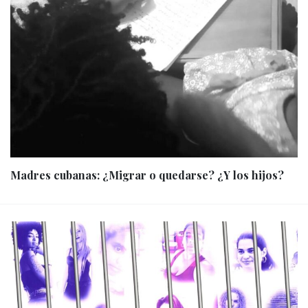
Madres cubanas: ¿Migrar o quedarse? ¿Y los hijos?