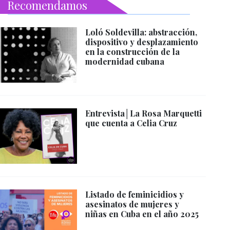
Recomendamos
Loló Soldevilla: abstracción,
dispositivo y desplazamiento
en la construcción de la
modernidad cubana
Entrevista│La Rosa Marquetti
que cuenta a Celia Cruz
Listado de feminicidios y
asesinatos de mujeres y
niñas en Cuba en el año 2025