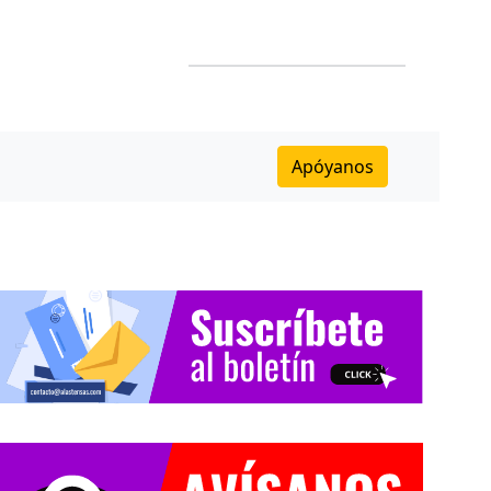
Apóyanos