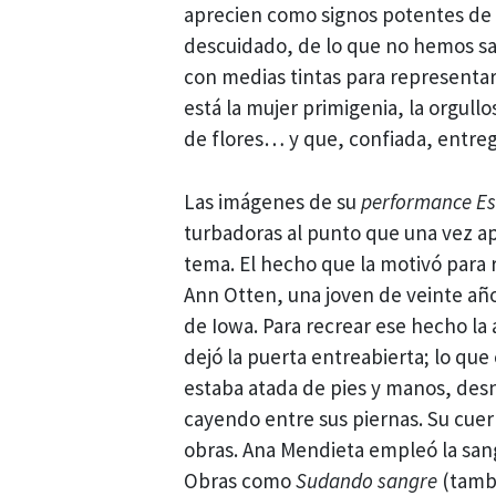
aprecien como signos potentes de 
descuidado, de lo que no hemos sab
con medias tintas para representa
está la mujer primigenia, la orgull
de flores… y que, confiada, entrega
Las imágenes de su
performance
Es
turbadoras al punto que una vez ap
tema. El hecho que la motivó para 
Ann Otten, una joven de veinte año
de Iowa. Para recrear ese hecho la 
dejó la puerta entreabierta; lo que
estaba atada de pies y manos, des
cayendo entre sus piernas. Su cuerp
obras. Ana Mendieta empleó la san
Obras como
Sudando sangre
(tambi