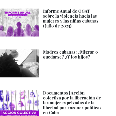
Informe Anual de OGAT
sobre la violencia hacia las
mujeres y las niñas cubanas
(julio de 2025)
Madres cubanas: ¿Migrar o
quedarse? ¿Y los hijos?
Documentos | Acción
colectiva por la liberación de
las mujeres privadas de la
libertad por razones políticas
en Cuba