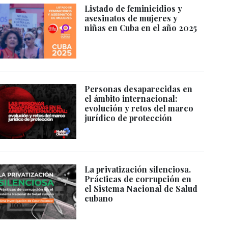
Listado de feminicidios y
asesinatos de mujeres y
niñas en Cuba en el año 2025
Personas desaparecidas en
el ámbito internacional:
evolución y retos del marco
jurídico de protección
La privatización silenciosa.
Prácticas de corrupción en
el Sistema Nacional de Salud
cubano