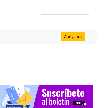
Apóyanos