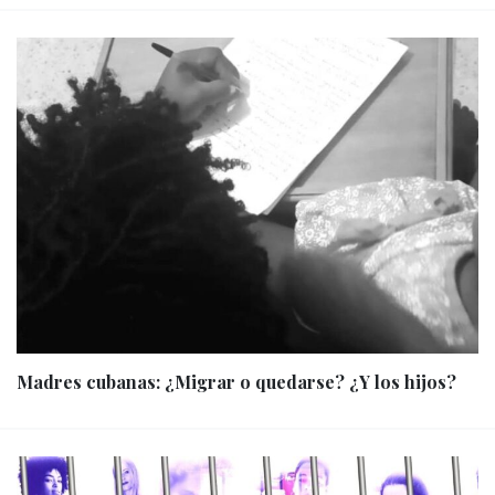
Madres cubanas: ¿Migrar o quedarse? ¿Y los hijos?