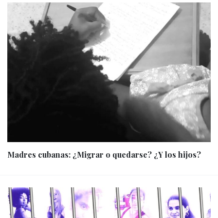
Madres cubanas: ¿Migrar o quedarse? ¿Y los hijos?