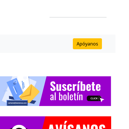
Apóyanos