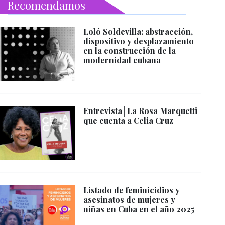
Recomendamos
Loló Soldevilla: abstracción,
dispositivo y desplazamiento
en la construcción de la
modernidad cubana
Entrevista│La Rosa Marquetti
que cuenta a Celia Cruz
Listado de feminicidios y
asesinatos de mujeres y
niñas en Cuba en el año 2025