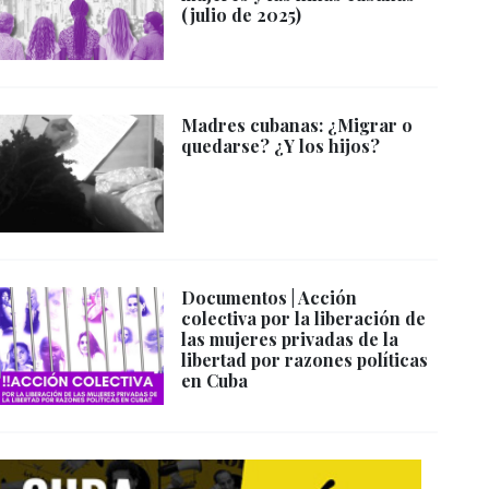
(julio de 2025)
Madres cubanas: ¿Migrar o
quedarse? ¿Y los hijos?
Documentos | Acción
colectiva por la liberación de
las mujeres privadas de la
libertad por razones políticas
en Cuba