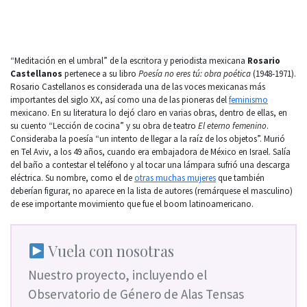
“Meditación en el umbral” de la escritora y periodista mexicana
Rosario
Castellanos
pertenece a su libro
Poesía no eres tú: obra poética
(1948-1971).
Rosario Castellanos es considerada una de las voces mexicanas más
importantes del siglo XX, así como una de las pioneras del
feminismo
mexicano. En su literatura lo dejó claro en varias obras, dentro de ellas, en
su cuento “Lección de cocina” y su obra de teatro
El eterno femenino
.
Consideraba la poesía “un intento de llegar a la raíz de los objetos”. Murió
en Tel Aviv, a los 49 años, cuando era embajadora de México en Israel. Salía
del baño a contestar el teléfono y al tocar una lámpara sufrió una descarga
eléctrica. Su nombre, como el de
otras muchas mujeres
que también
deberían figurar, no aparece en la lista de autores (remárquese el masculino)
de ese importante movimiento que fue el boom latinoamericano.
Vuela con nosotras
Nuestro proyecto, incluyendo el
Observatorio de Género de Alas Tensas