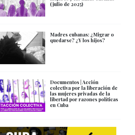
(julio de 2025)
Madres cubanas: ¿Migrar o
quedarse? ¿Y los hijos?
Documentos | Acción
colectiva por la liberación de
las mujeres privadas de la
libertad por razones políticas
en Cuba