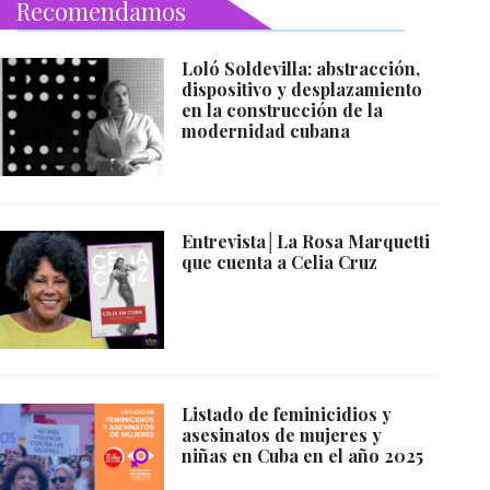
Recomendamos
Loló Soldevilla: abstracción,
dispositivo y desplazamiento
en la construcción de la
modernidad cubana
Entrevista│La Rosa Marquetti
que cuenta a Celia Cruz
Listado de feminicidios y
asesinatos de mujeres y
niñas en Cuba en el año 2025