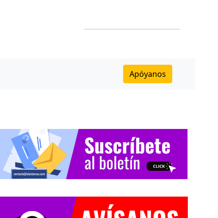
Apóyanos