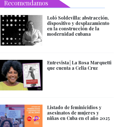
Recomendamos
Loló Soldevilla: abstracción,
dispositivo y desplazamiento
en la construcción de la
modernidad cubana
Entrevista│La Rosa Marquetti
que cuenta a Celia Cruz
Listado de feminicidios y
asesinatos de mujeres y
niñas en Cuba en el año 2025