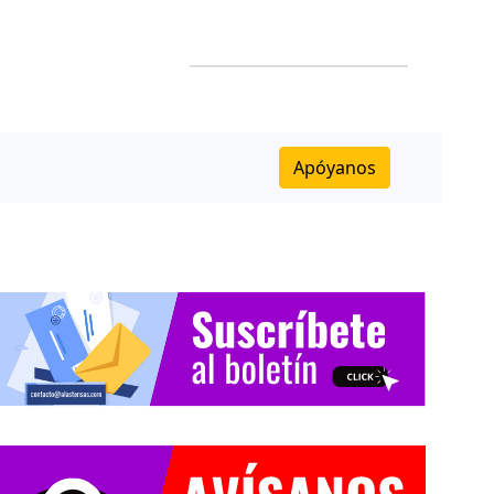
Apóyanos