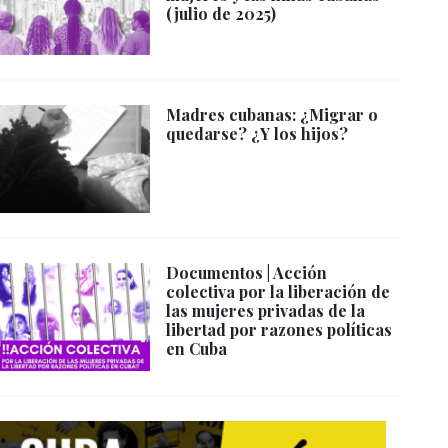
(julio de 2025)
Madres cubanas: ¿Migrar o
quedarse? ¿Y los hijos?
Documentos | Acción
colectiva por la liberación de
las mujeres privadas de la
libertad por razones políticas
en Cuba