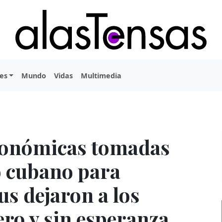
es
Mundo
Vidas
Multimedia
conómicas tomadas
o cubano para
rus dejaron a los
ero y sin esperanza