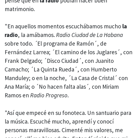
pensé que en
la radio
podían hacer buen
matrimonio.
"En aquellos momentos escuchábamos mucho
la
radio
, la amábamos.
Radio Ciudad de La Habana
sobre todo.
´
El programa de Ramón´, de
Fernández Larrea; ´El camino de los Juglares´, con
Frank Delgado; ´Disco Ciudad´, con Juanito
Camacho; ´La Quinta Rueda´, con Humberto
Manduley; o en la noche, ´La Casa de Cristal´ con
Ana María; o ´No hacen falta alas´
,
con Miriam
Ramos en
Radio Progreso
.
"Así que empecé en su fonoteca. Un santuario para
la música. Escuché mucho, aprendí y conocí
personas maravillosas. Cimenté mis valores, me