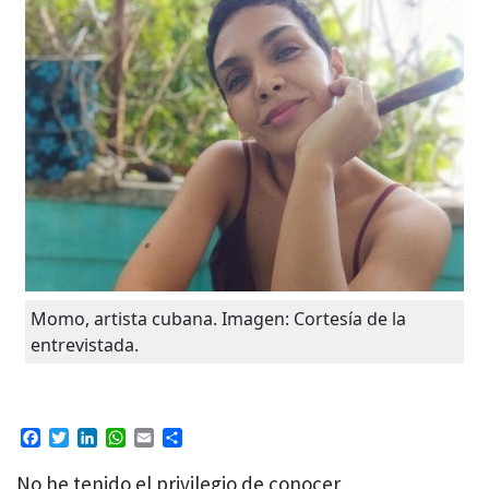
Momo, artista cubana. Imagen: Cortesía de la
entrevistada.
Facebook
Twitter
LinkedIn
WhatsApp
Email
Compartir
No he tenido el privilegio de conocer