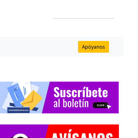
Apóyanos