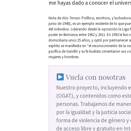
me hayas dado a conocer el univer
Nota de
Alas Tensas
: Política, escritora, y luchad
junio de 1945), es un ejemplo evidente de lo que puede
del individuo. Liderando desde la oposición la Liga
poder en Birmania entre 1962 y 2011. En 1992 le fue
domiciliaria unos 15 años, y optó por permanecer al 
espíritu se manifiesta en “el reconocimiento de la n
pacífica de Gandhi y su fe budista cimentaron sus co
mujeres y hombres.
Vuela con nosotras
Nuestro proyecto, incluyendo e
(OGAT), y contenidos como este
personas. Trabajamos de maner
por la igualdad y la justicia soc
forma de violencia de género y
de acceso libre y gratuito en I