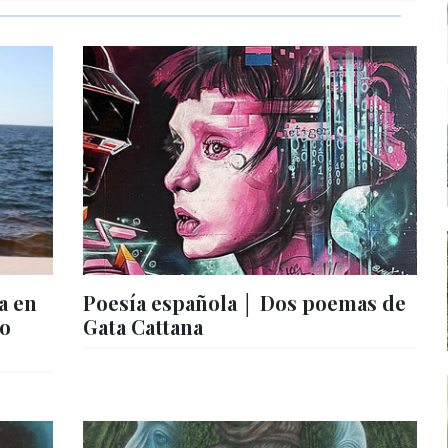
a en
Poesía española │ Dos poemas de
vo
Gata Cattana