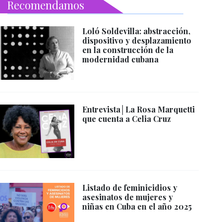
Recomendamos
Loló Soldevilla: abstracción,
dispositivo y desplazamiento
en la construcción de la
modernidad cubana
Entrevista│La Rosa Marquetti
que cuenta a Celia Cruz
Listado de feminicidios y
asesinatos de mujeres y
niñas en Cuba en el año 2025