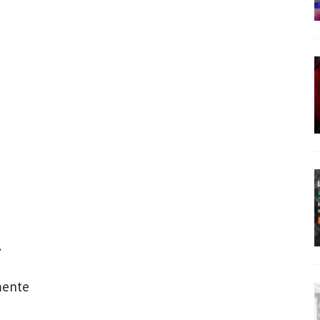
.
mente