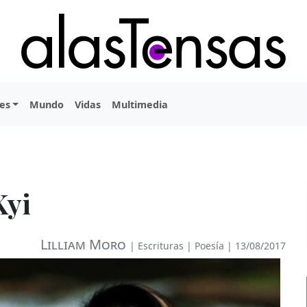
es
Mundo
Vidas
Multimedia
Kyi
Lilliam Moro
|
Escrituras
|
Poesía
| 13/08/2017