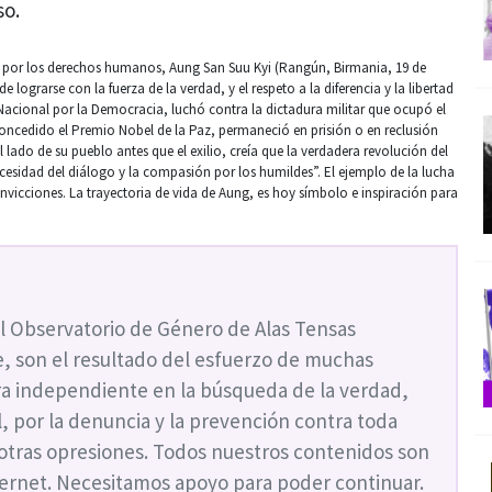
so.
ora por los derechos humanos, Aung San Suu Kyi (Rangún, Birmania, 19 de
 lograrse con la fuerza de la verdad, y el respeto a la diferencia y la libertad
 Nacional por la Democracia, luchó contra la dictadura militar que ocupó el
 concedido el Premio Nobel de la Paz, permaneció en prisión o en reclusión
lado de su pueblo antes que el exilio, creía que la verdadera revolución del
ecesidad del diálogo y la compasión por los humildes”. El ejemplo de la lucha
nvicciones. La trayectoria de vida de Aung, es hoy símbolo e inspiración para
l Observatorio de Género de Alas Tensas
, son el resultado del esfuerzo de muchas
a independiente en la búsqueda de la verdad,
ial, por la denuncia y la prevención contra toda
 otras opresiones. Todos nuestros contenidos son
nternet. Necesitamos apoyo para poder continuar.