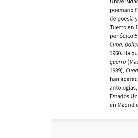
Universidad
poemario
E
de poesía 
Tuerto en 1
periódico
E
Cuba, Bohem
1960. Ha p
guerra
(Mad
1989),
Cuad
han aparec
antologías,
Estados Un
en Madrid e