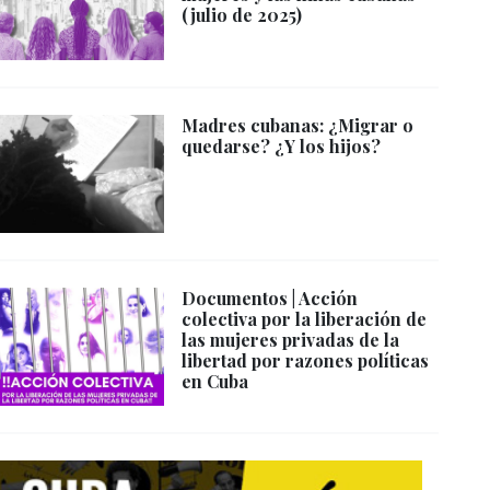
(julio de 2025)
Madres cubanas: ¿Migrar o
quedarse? ¿Y los hijos?
Documentos | Acción
colectiva por la liberación de
las mujeres privadas de la
libertad por razones políticas
en Cuba