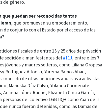
as de género.
a que puedan ser reconocidas tantas
ieran
, que promuevan su empoderamiento,
n de conjunto con el Estado por el acceso de las
ia?
iciones fiscales de entre 15 y 25 años de privación
 de sedición a manifestantes del
#11J
, entre ellos 7
es jóvenes y madres solteras, como Liliana Oropesa
Daisy Rodríguez Alfonso, Yurema Ramos Abad,
onocido de otras peticiones abusivas a activistas
rido, Mariuska Díaz Calvo, Yolanda Carmenate
, Arianna López Roque, Elizabeth Cintra García,
; a personas del colectivo LGBTIQ+ como Yoan de la
es que nunca fueron detenidas, como las Damas de