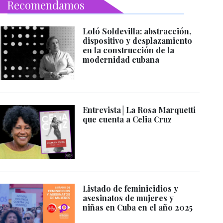
Recomendamos
Loló Soldevilla: abstracción,
dispositivo y desplazamiento
en la construcción de la
modernidad cubana
Entrevista│La Rosa Marquetti
que cuenta a Celia Cruz
Listado de feminicidios y
asesinatos de mujeres y
niñas en Cuba en el año 2025