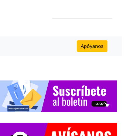
Apóyanos