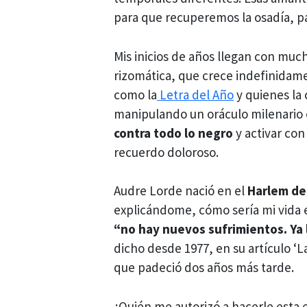
para que recuperemos la osadía, 
Mis inicios de años llegan con mucha
rizomática, que crece indefinidam
como la
Letra del Año
y quienes la 
manipulando un oráculo milenario
contra todo lo negro
y activar co
recuerdo doloroso.
Audre Lorde nació en el
Harlem de
explicándome, cómo sería mi vida 
“no hay nuevos sufrimientos. Ya
dicho desde 1977, en su artículo ‘La
que padeció dos años más tarde.
¿Quién me autorizó a hacerle esta e