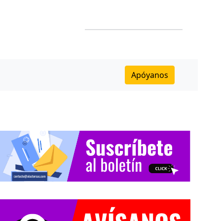
Apóyanos