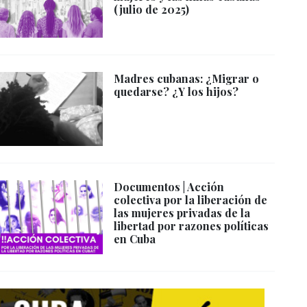
(julio de 2025)
Madres cubanas: ¿Migrar o
quedarse? ¿Y los hijos?
Documentos | Acción
colectiva por la liberación de
las mujeres privadas de la
libertad por razones políticas
en Cuba