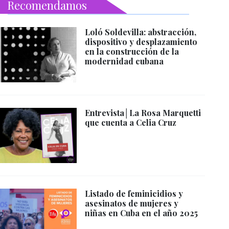
Recomendamos
Loló Soldevilla: abstracción,
dispositivo y desplazamiento
en la construcción de la
modernidad cubana
Entrevista│La Rosa Marquetti
que cuenta a Celia Cruz
Listado de feminicidios y
asesinatos de mujeres y
niñas en Cuba en el año 2025