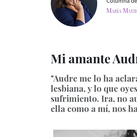
Columna d
María Mati
Mi amante Audr
"Audre me lo ha aclara
lesbiana, y lo que oye
sufrimiento. Ira, no a
ella como a mí, nos ha