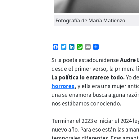
Fotografía de María Matienzo.
Facebook
Twitter
LinkedIn
WhatsApp
Email
Compartir
Si la poeta estadounidense
Audre L
desde el primer verso, la primera lí
La política lo enrarece todo.
Yo de
horrores
, y ella era una mujer ant
una se enamora busca alguna razón
nos estábamos conociendo.
Terminar el 2023 e iniciar el 2024 
nuevo año. Para eso están las am
temporales diferentes. Esas amant