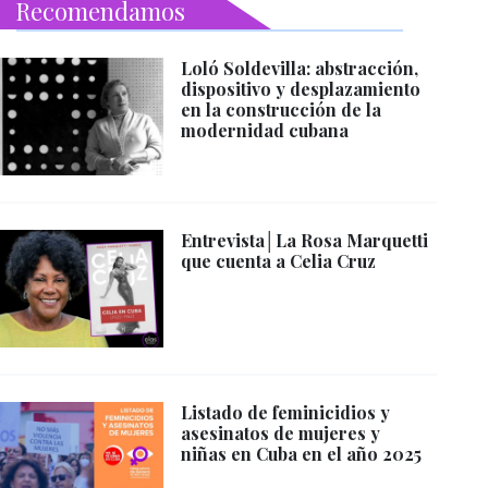
Recomendamos
Loló Soldevilla: abstracción,
dispositivo y desplazamiento
en la construcción de la
modernidad cubana
Entrevista│La Rosa Marquetti
que cuenta a Celia Cruz
Listado de feminicidios y
asesinatos de mujeres y
niñas en Cuba en el año 2025