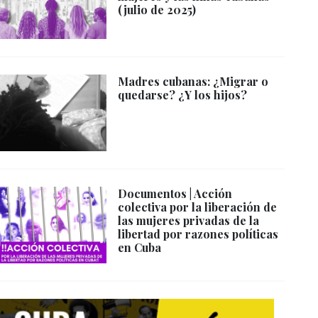
(julio de 2025)
Madres cubanas: ¿Migrar o
quedarse? ¿Y los hijos?
Documentos | Acción
colectiva por la liberación de
las mujeres privadas de la
libertad por razones políticas
en Cuba