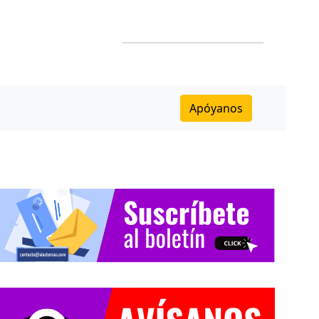
Apóyanos