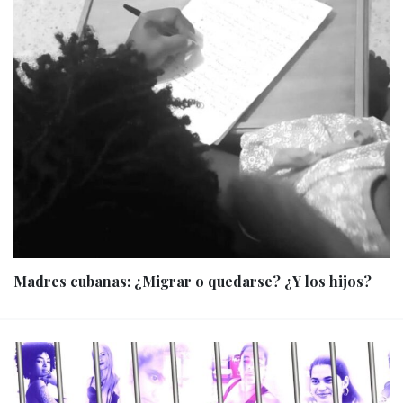
Madres cubanas: ¿Migrar o quedarse? ¿Y los hijos?