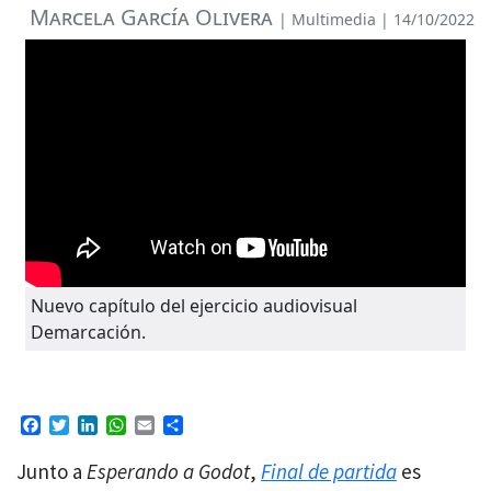
Marcela García Olivera
|
Multimedia
| 14/10/2022
Nuevo capítulo del ejercicio audiovisual
Demarcación.
Facebook
Twitter
LinkedIn
WhatsApp
Email
Compartir
Junto a
Esperando a Godot
,
Final de partida
es