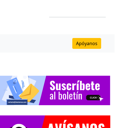
Apóyanos