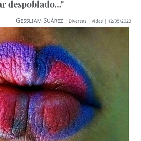
r despoblado..."
Gessliam Suárez
|
Diversas
|
Vidas
| 12/05/2023