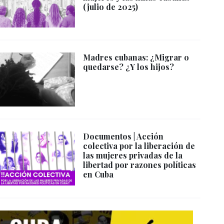
(julio de 2025)
Madres cubanas: ¿Migrar o
quedarse? ¿Y los hijos?
Documentos | Acción
colectiva por la liberación de
las mujeres privadas de la
libertad por razones políticas
en Cuba