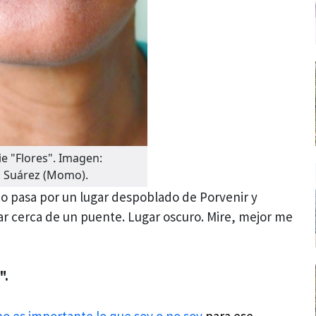
ie "Flores". Imagen:
 Suárez (Momo).
to pasa por un lugar despoblado de Porvenir y
r cerca de un puente. Lugar oscuro. Mire, mejor me
".
no es importante lo que soy o no soy
para ese