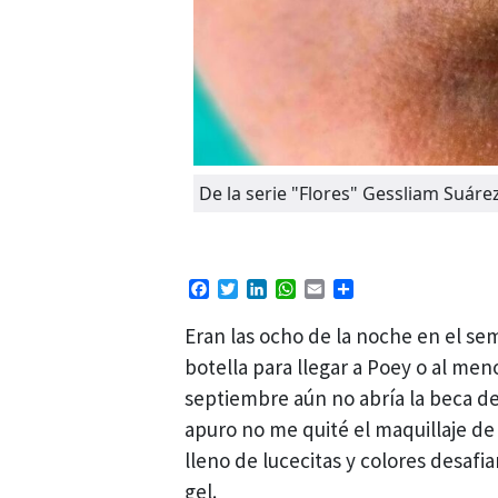
De la serie "Flores" Gessliam Suár
Facebook
Twitter
LinkedIn
WhatsApp
Email
Compartir
Eran las ocho de la noche en el se
botella para llegar a Poey o al meno
septiembre aún no abría la beca del
apuro no me quité el maquillaje de
lleno de lucecitas y colores desafi
gel.