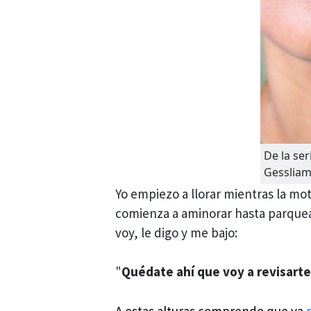
De la ser
Gessliam
Yo empiezo a llorar mientras la mo
comienza a aminorar hasta parquea
voy, le digo y me bajo:
"
Quédate ahí que voy a revisarte
A estas alturas comprendo que ya