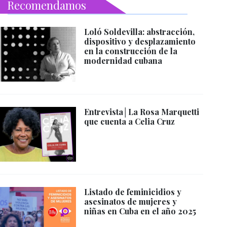
Recomendamos
Loló Soldevilla: abstracción,
dispositivo y desplazamiento
en la construcción de la
modernidad cubana
Entrevista│La Rosa Marquetti
que cuenta a Celia Cruz
Listado de feminicidios y
asesinatos de mujeres y
niñas en Cuba en el año 2025