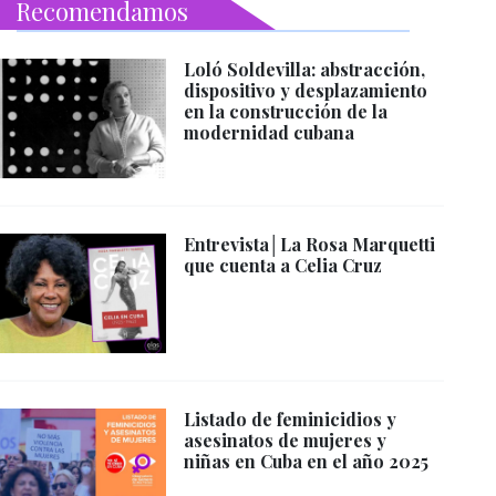
Recomendamos
Loló Soldevilla: abstracción,
dispositivo y desplazamiento
en la construcción de la
modernidad cubana
Entrevista│La Rosa Marquetti
que cuenta a Celia Cruz
Listado de feminicidios y
asesinatos de mujeres y
niñas en Cuba en el año 2025