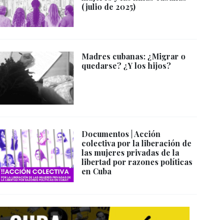
(julio de 2025)
Madres cubanas: ¿Migrar o
quedarse? ¿Y los hijos?
Documentos | Acción
colectiva por la liberación de
las mujeres privadas de la
libertad por razones políticas
en Cuba