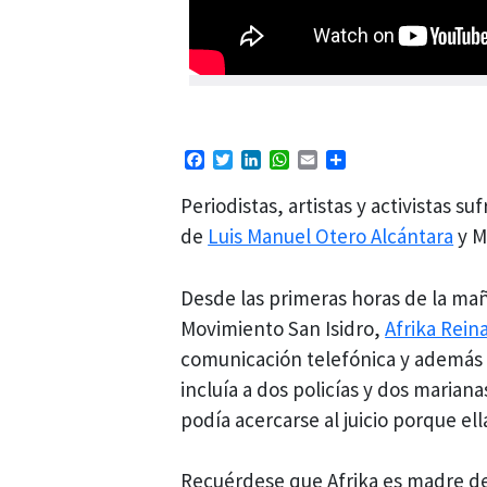
Facebook
Twitter
LinkedIn
WhatsApp
Email
Compartir
Periodistas, artistas y activistas s
de
Luis Manuel Otero Alcántara
y Ma
Desde las primeras horas de la mañ
Movimiento San Isidro,
Afrika Rein
comunicación telefónica y además q
incluía a dos policías y dos mariana
podía acercarse al juicio porque ell
Recuérdese que Afrika es madre de 