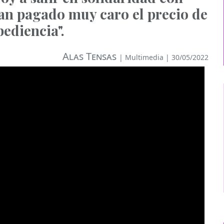
han pagado muy caro el precio de
bediencia".
Alas Tensas
|
Multimedia
| 30/05/2022