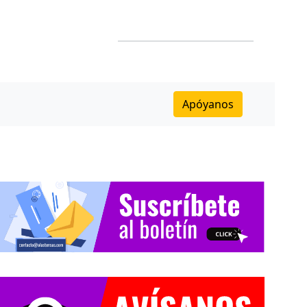
Apóyanos