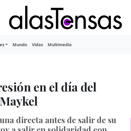
es
Mundo
Vidas
Multimedia
esión en el día del
y Maykel
una directa antes de salir de su
voy a salir en solidaridad con