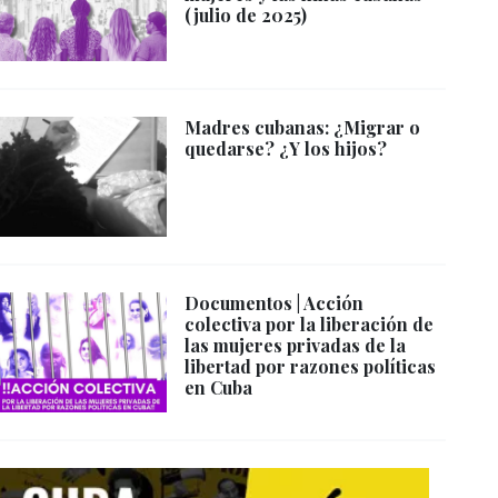
(julio de 2025)
Madres cubanas: ¿Migrar o
quedarse? ¿Y los hijos?
Documentos | Acción
colectiva por la liberación de
las mujeres privadas de la
libertad por razones políticas
en Cuba