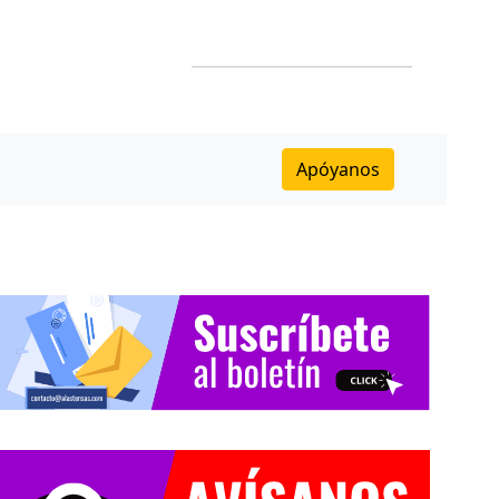
Apóyanos