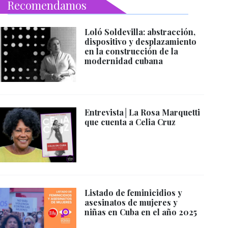
Recomendamos
Loló Soldevilla: abstracción,
dispositivo y desplazamiento
en la construcción de la
modernidad cubana
Entrevista│La Rosa Marquetti
que cuenta a Celia Cruz
Listado de feminicidios y
asesinatos de mujeres y
niñas en Cuba en el año 2025