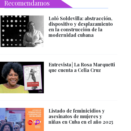
Recomendamos
Loló Soldevilla: abstracción,
dispositivo y desplazamiento
en la construcción de la
modernidad cubana
Entrevista│La Rosa Marquetti
que cuenta a Celia Cruz
Listado de feminicidios y
asesinatos de mujeres y
niñas en Cuba en el año 2025