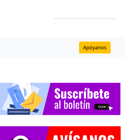
Apóyanos