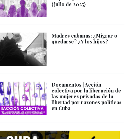
(julio de 2025)
Madres cubanas: ¿Migrar o
quedarse? ¿Y los hijos?
Documentos | Acción
colectiva por la liberación de
las mujeres privadas de la
libertad por razones políticas
en Cuba