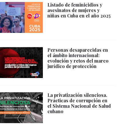
Listado de feminicidios y
asesinatos de mujeres y
niñas en Cuba en el año 2025
Personas desaparecidas en
el ámbito internacional:
evolución y retos del marco
jurídico de protección
La privatización silenciosa.
Prácticas de corrupción en
el Sistema Nacional de Salud
cubano