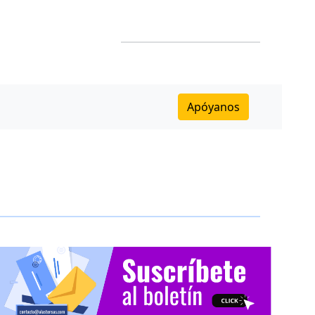
Apóyanos