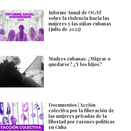
Informe Anual de OGAT
sobre la violencia hacia las
mujeres y las niñas cubanas
(julio de 2025)
Madres cubanas: ¿Migrar o
quedarse? ¿Y los hijos?
Documentos | Acción
colectiva por la liberación de
las mujeres privadas de la
libertad por razones políticas
en Cuba