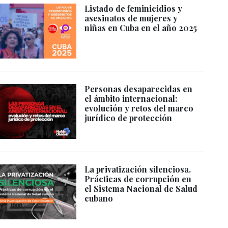
Listado de feminicidios y
asesinatos de mujeres y
niñas en Cuba en el año 2025
Personas desaparecidas en
el ámbito internacional:
evolución y retos del marco
jurídico de protección
La privatización silenciosa.
Prácticas de corrupción en
el Sistema Nacional de Salud
cubano