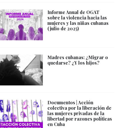
Informe Anual de OGAT
sobre la violencia hacia las
mujeres y las niñas cubanas
(julio de 2025)
Madres cubanas: ¿Migrar o
quedarse? ¿Y los hijos?
Documentos | Acción
colectiva por la liberación de
las mujeres privadas de la
libertad por razones políticas
en Cuba