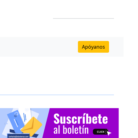
Apóyanos