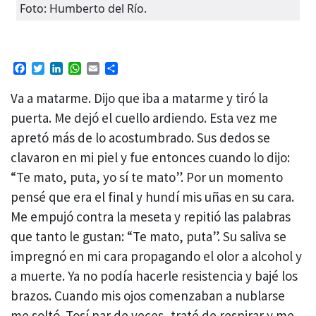
Foto: Humberto del Río.
Facebook
Twitter
LinkedIn
WhatsApp
Email
Compartir
Va a matarme. Dijo que iba a matarme y tiró la
puerta. Me dejó el cuello ardiendo. Esta vez me
apretó más de lo acostumbrado. Sus dedos se
clavaron en mi piel y fue entonces cuando lo dijo:
“Te mato, puta, yo sí te mato”. Por un momento
pensé que era el final y hundí mis uñas en su cara.
Me empujó contra la meseta y repitió las palabras
que tanto le gustan: “Te mato, puta”. Su saliva se
impregnó en mi cara propagando el olor a alcohol y
a muerte. Ya no podía hacerle resistencia y bajé los
brazos. Cuando mis ojos comenzaban a nublarse
me soltó. Tosí par de veces, traté de respirar y me