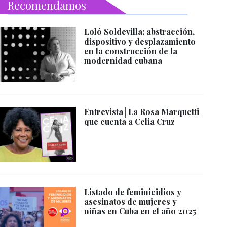
Recomendamos
Loló Soldevilla: abstracción,
dispositivo y desplazamiento
en la construcción de la
modernidad cubana
Entrevista│La Rosa Marquetti
que cuenta a Celia Cruz
Listado de feminicidios y
asesinatos de mujeres y
niñas en Cuba en el año 2025