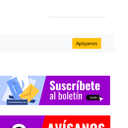
Apóyanos