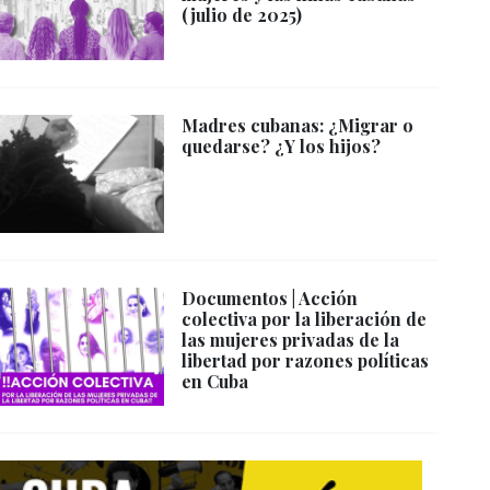
(julio de 2025)
Madres cubanas: ¿Migrar o
quedarse? ¿Y los hijos?
Documentos | Acción
colectiva por la liberación de
las mujeres privadas de la
libertad por razones políticas
en Cuba