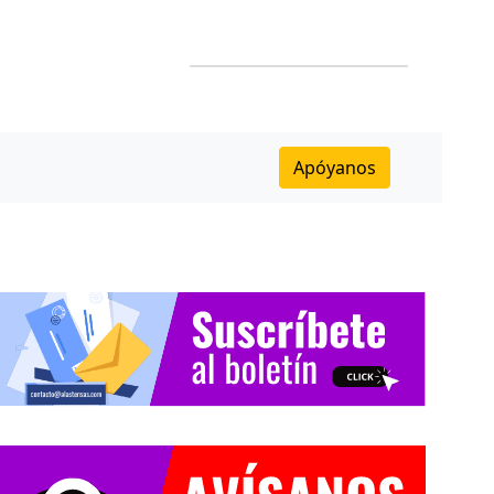
Apóyanos