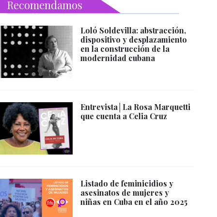
Recomendamos
Loló Soldevilla: abstracción,
dispositivo y desplazamiento
en la construcción de la
modernidad cubana
Entrevista│La Rosa Marquetti
que cuenta a Celia Cruz
Listado de feminicidios y
asesinatos de mujeres y
niñas en Cuba en el año 2025