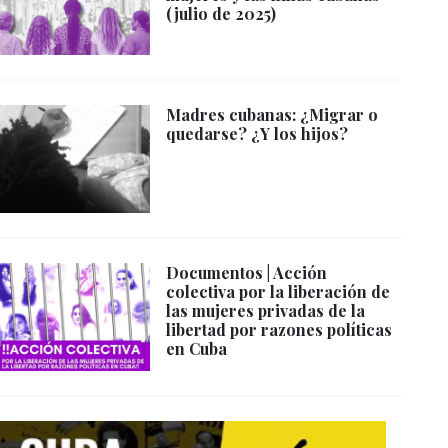
(julio de 2025)
Madres cubanas: ¿Migrar o
quedarse? ¿Y los hijos?
Documentos | Acción
colectiva por la liberación de
las mujeres privadas de la
libertad por razones políticas
en Cuba