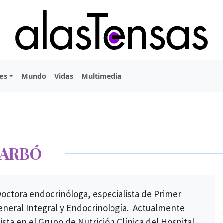
es
Mundo
Vidas
Multimedia
CARBÓ
 Doctora endocrinóloga, especialista de Primer
neral Integral y Endocrinología. Actualmente
ista en el Grupo de Nutrición Clínica del Hospital