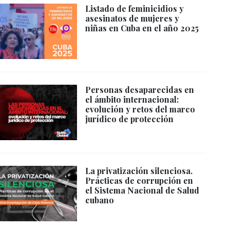
Listado de feminicidios y
asesinatos de mujeres y
niñas en Cuba en el año 2025
Personas desaparecidas en
el ámbito internacional:
evolución y retos del marco
jurídico de protección
La privatización silenciosa.
Prácticas de corrupción en
el Sistema Nacional de Salud
cubano