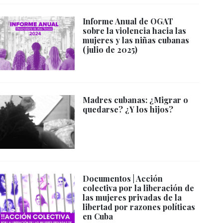
Informe Anual de OGAT
sobre la violencia hacia las
mujeres y las niñas cubanas
(julio de 2025)
Madres cubanas: ¿Migrar o
quedarse? ¿Y los hijos?
Documentos | Acción
colectiva por la liberación de
las mujeres privadas de la
libertad por razones políticas
en Cuba