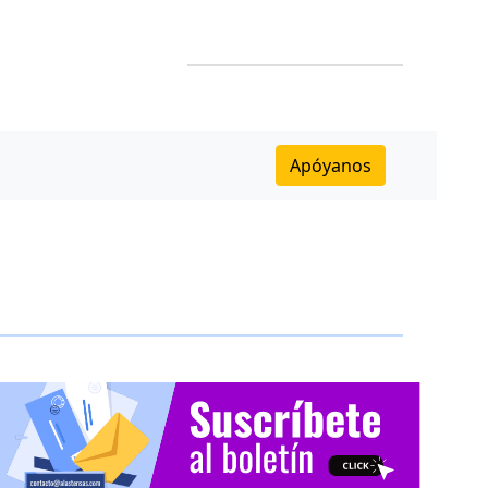
Apóyanos