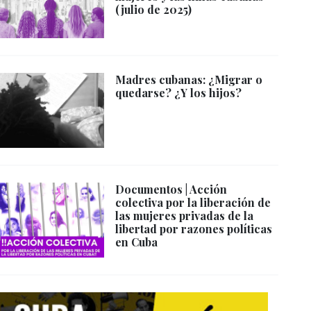
(julio de 2025)
Madres cubanas: ¿Migrar o
quedarse? ¿Y los hijos?
Documentos | Acción
colectiva por la liberación de
las mujeres privadas de la
libertad por razones políticas
en Cuba