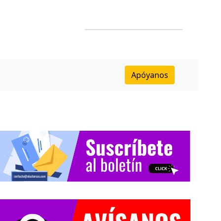
Apóyanos