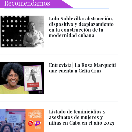
Recomendamos
Loló Soldevilla: abstracción,
dispositivo y desplazamiento
en la construcción de la
modernidad cubana
Entrevista│La Rosa Marquetti
que cuenta a Celia Cruz
Listado de feminicidios y
asesinatos de mujeres y
niñas en Cuba en el año 2025