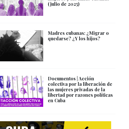
(julio de 2025)
Madres cubanas: ¿Migrar o
quedarse? ¿Y los hijos?
Documentos | Acción
colectiva por la liberación de
las mujeres privadas de la
libertad por razones políticas
en Cuba