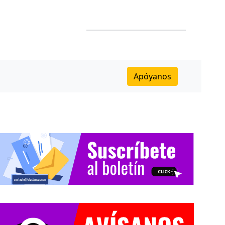
Apóyanos