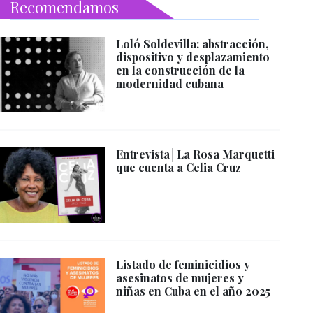
Recomendamos
Loló Soldevilla: abstracción,
dispositivo y desplazamiento
en la construcción de la
modernidad cubana
Entrevista│La Rosa Marquetti
que cuenta a Celia Cruz
Listado de feminicidios y
asesinatos de mujeres y
niñas en Cuba en el año 2025