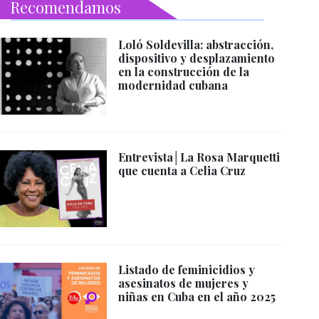
Recomendamos
Loló Soldevilla: abstracción,
dispositivo y desplazamiento
en la construcción de la
modernidad cubana
Entrevista│La Rosa Marquetti
que cuenta a Celia Cruz
Listado de feminicidios y
asesinatos de mujeres y
niñas en Cuba en el año 2025