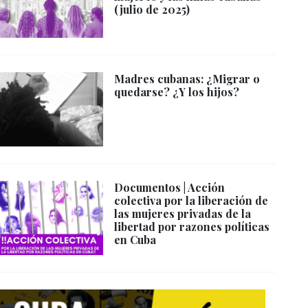
(julio de 2025)
Madres cubanas: ¿Migrar o
quedarse? ¿Y los hijos?
Documentos | Acción
colectiva por la liberación de
las mujeres privadas de la
libertad por razones políticas
en Cuba