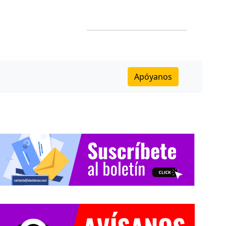
Apóyanos