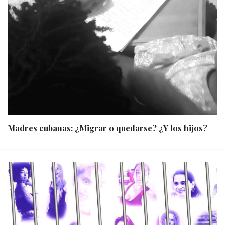
Madres cubanas: ¿Migrar o quedarse? ¿Y los hijos?