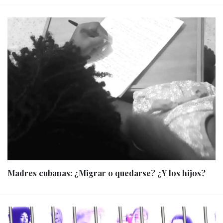
Madres cubanas: ¿Migrar o quedarse? ¿Y los hijos?