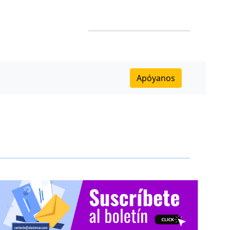
Apóyanos