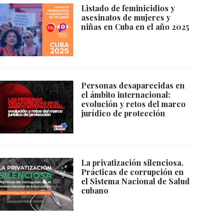
Listado de feminicidios y
asesinatos de mujeres y
niñas en Cuba en el año 2025
Personas desaparecidas en
el ámbito internacional:
evolución y retos del marco
jurídico de protección
La privatización silenciosa.
Prácticas de corrupción en
el Sistema Nacional de Salud
cubano