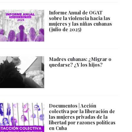
Informe Anual de OGAT
sobre la violencia hacia las
mujeres y las niñas cubanas
(julio de 2025)
Madres cubanas: ¿Migrar o
quedarse? ¿Y los hijos?
Documentos | Acción
colectiva por la liberación de
las mujeres privadas de la
libertad por razones políticas
en Cuba