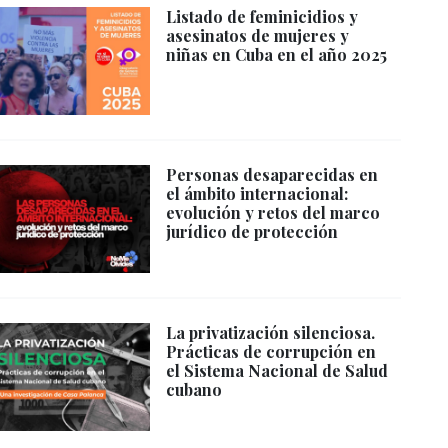
Listado de feminicidios y
asesinatos de mujeres y
niñas en Cuba en el año 2025
Personas desaparecidas en
el ámbito internacional:
evolución y retos del marco
jurídico de protección
La privatización silenciosa.
Prácticas de corrupción en
el Sistema Nacional de Salud
cubano