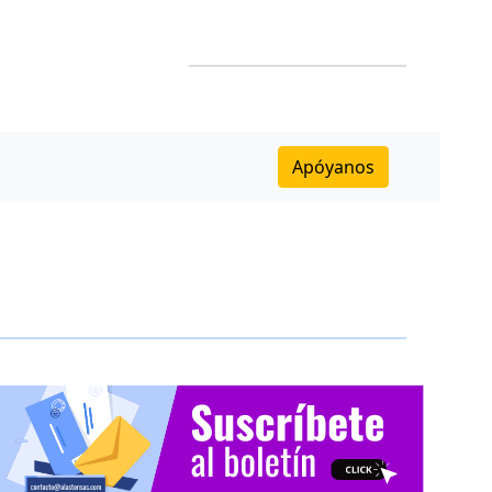
Apóyanos