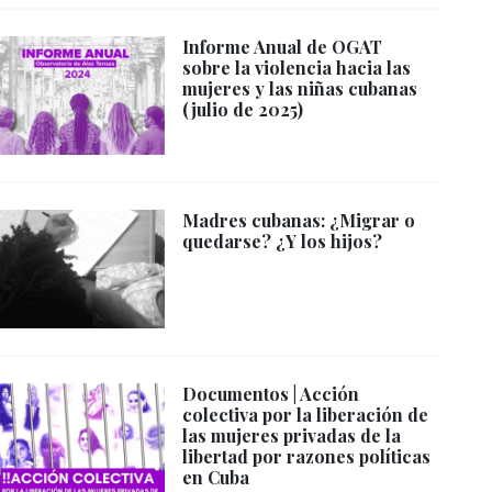
Informe Anual de OGAT
sobre la violencia hacia las
mujeres y las niñas cubanas
(julio de 2025)
Madres cubanas: ¿Migrar o
quedarse? ¿Y los hijos?
Documentos | Acción
colectiva por la liberación de
las mujeres privadas de la
libertad por razones políticas
en Cuba