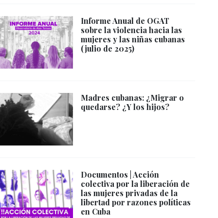
Informe Anual de OGAT
sobre la violencia hacia las
mujeres y las niñas cubanas
(julio de 2025)
Madres cubanas: ¿Migrar o
quedarse? ¿Y los hijos?
Documentos | Acción
colectiva por la liberación de
las mujeres privadas de la
libertad por razones políticas
en Cuba