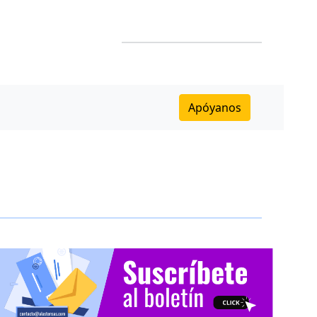
Apóyanos