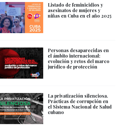
Listado de feminicidios y
asesinatos de mujeres y
niñas en Cuba en el año 2025
Personas desaparecidas en
el ámbito internacional:
evolución y retos del marco
jurídico de protección
La privatización silenciosa.
Prácticas de corrupción en
el Sistema Nacional de Salud
cubano