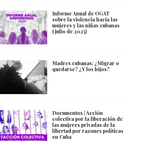
Informe Anual de OGAT
sobre la violencia hacia las
mujeres y las niñas cubanas
(julio de 2025)
Madres cubanas: ¿Migrar o
quedarse? ¿Y los hijos?
Documentos | Acción
colectiva por la liberación de
las mujeres privadas de la
libertad por razones políticas
en Cuba