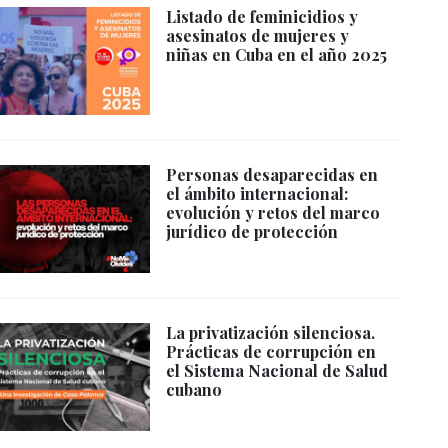
Listado de feminicidios y
asesinatos de mujeres y
niñas en Cuba en el año 2025
Personas desaparecidas en
el ámbito internacional:
evolución y retos del marco
jurídico de protección
La privatización silenciosa.
Prácticas de corrupción en
el Sistema Nacional de Salud
cubano