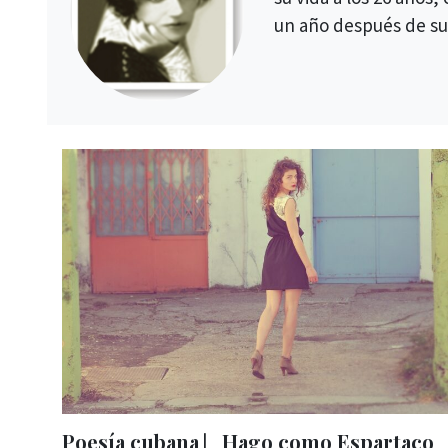
un año después de su
Poesía cubana ⎸Hago como Espartaco