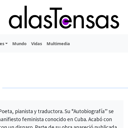
es
Mundo
Vidas
Multimedia
oeta, pianista y traductora. Su “Autobiografía” se
manifiesto feminista conocido en Cuba. Acabó con
 con un disparo. Parte de su obra apareció publicada