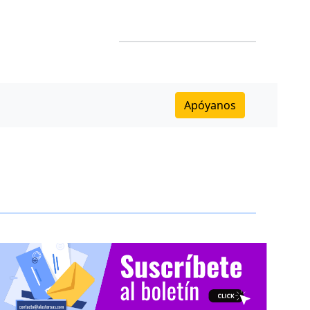
Apóyanos