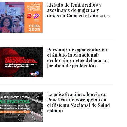
Listado de feminicidios y
asesinatos de mujeres y
niñas en Cuba en el año 2025
Personas desaparecidas en
el ámbito internacional:
evolución y retos del marco
jurídico de protección
La privatización silenciosa.
Prácticas de corrupción en
el Sistema Nacional de Salud
cubano