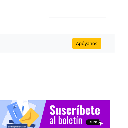
Apóyanos