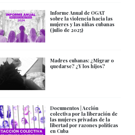
Informe Anual de OGAT
sobre la violencia hacia las
mujeres y las niñas cubanas
(julio de 2025)
Madres cubanas: ¿Migrar o
quedarse? ¿Y los hijos?
Documentos | Acción
colectiva por la liberación de
las mujeres privadas de la
libertad por razones políticas
en Cuba