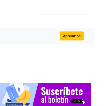
Apóyanos