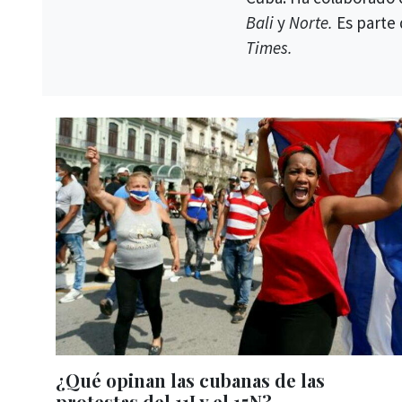
Bali
y
Norte.
Es parte
Times.
¿Qué opinan las cubanas de las
protestas del 11J y el 15N?