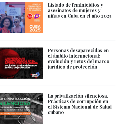
Listado de feminicidios y
asesinatos de mujeres y
niñas en Cuba en el año 2025
Personas desaparecidas en
el ámbito internacional:
evolución y retos del marco
jurídico de protección
La privatización silenciosa.
Prácticas de corrupción en
el Sistema Nacional de Salud
cubano