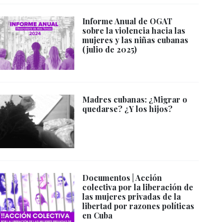
Informe Anual de OGAT
sobre la violencia hacia las
mujeres y las niñas cubanas
(julio de 2025)
Madres cubanas: ¿Migrar o
quedarse? ¿Y los hijos?
Documentos | Acción
colectiva por la liberación de
las mujeres privadas de la
libertad por razones políticas
en Cuba