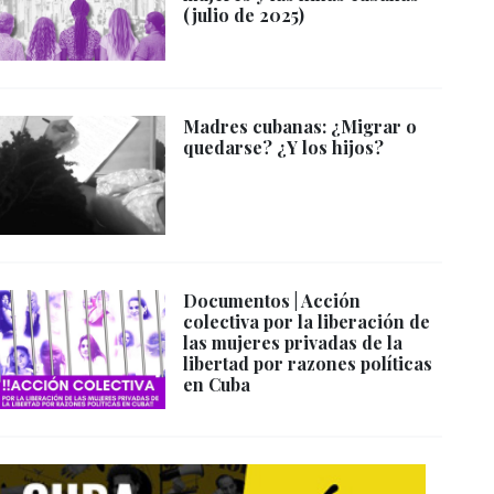
(julio de 2025)
Madres cubanas: ¿Migrar o
quedarse? ¿Y los hijos?
Documentos | Acción
colectiva por la liberación de
las mujeres privadas de la
libertad por razones políticas
en Cuba