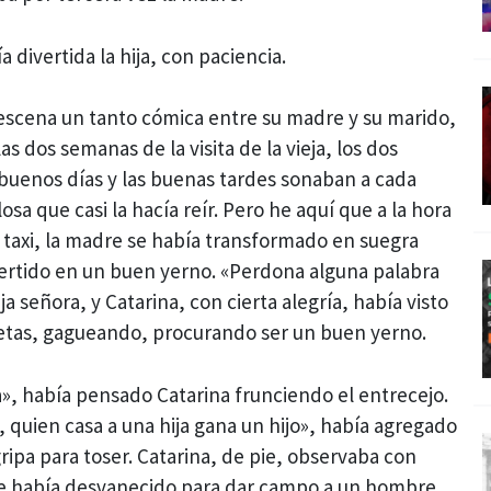
divertida la hija, con paciencia.
 escena un tanto cómica entre su madre y su marido,
as dos semanas de la visita de la vieja, los dos
 buenos días y las buenas tardes sonaban a cada
a que casi la hacía reír. Pero he aquí que a la hora
l taxi, la madre se había transformado en suegra
vertido en un buen yerno. «Perdona alguna palabra
a señora, y Catarina, con cierta alegría, había visto
etas, gagueando, procurando ser un buen yerno.
a», había pensado Catarina frunciendo el entrecejo.
o, quien casa a una hija gana un hijo», había agregado
ripa para toser. Catarina, de pie, observaba con
 se había desvanecido para dar campo a un hombre