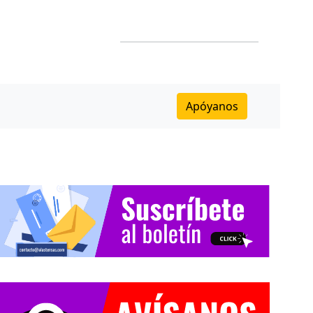
Apóyanos