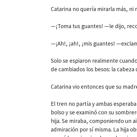
Catarina no quería mirarla más, ni
—¡Toma tus guantes! —le dijo, reco
—¡Ah!, ¡ah!, ¡mis guantes! —excla
Solo se espiaron realmente cuando 
de cambiados los besos: la cabeza 
Catarina vio entonces que su madre 
El tren no partía y ambas esperaba
bolso y se examinó con su sombre
hija. Se miraba, componiendo un a
admiración por sí misma. La hija o