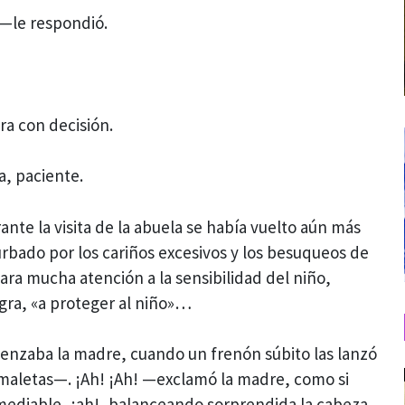
—le respondió.
ra con decisión.
a, paciente.
ante la visita de la abuela se había vuelto aún más
rbado por los cariños excesivos y los besuqueos de
tara mucha atención a la sensibilidad del niño,
egra, «a proteger al niño»…
zaba la madre, cuando un frenón súbito las lanzó
 maletas—. ¡Ah! ¡Ah! —exclamó la madre, como si
emediable, ¡ah!, balanceando sorprendida la cabeza,