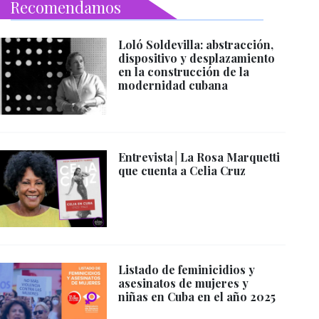
Recomendamos
Loló Soldevilla: abstracción,
dispositivo y desplazamiento
en la construcción de la
modernidad cubana
Entrevista│La Rosa Marquetti
que cuenta a Celia Cruz
Listado de feminicidios y
asesinatos de mujeres y
niñas en Cuba en el año 2025