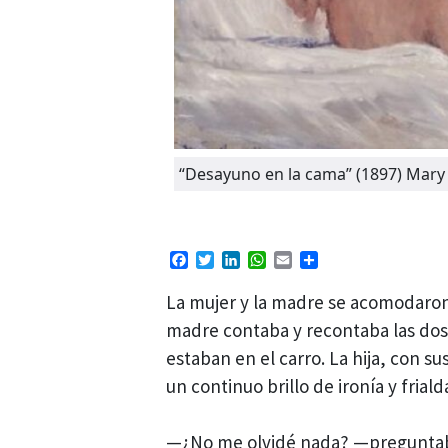
“Desayuno en la cama” (1897) Mary
Facebook
Twitter
LinkedIn
WhatsApp
Email
Compartir
La mujer y la madre se acomodaron po
madre contaba y recontaba las do
estaban en el carro. La hija, con su
un continuo brillo de ironía y frial
—¿No me olvidé nada? —preguntaba