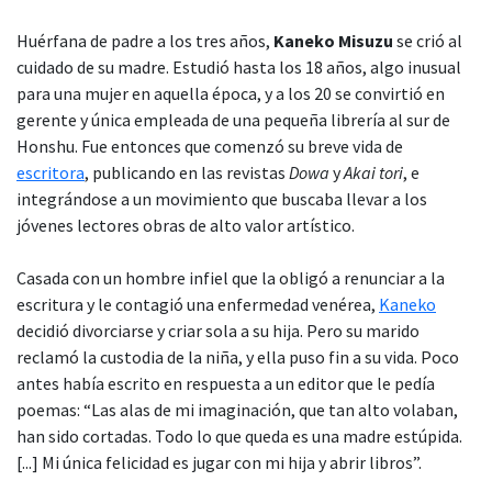
Huérfana de padre a los tres años,
Kaneko Misuzu
se crió al
cuidado de su madre. Estudió hasta los 18 años, algo inusual
para una mujer en aquella época, y a los 20 se convirtió en
gerente y única empleada de una pequeña librería al sur de
Honshu. Fue entonces que comenzó su breve vida de
escritora
, publicando en las revistas
Dowa
y
Akai tori
, e
integrándose a un movimiento que buscaba llevar a los
jóvenes lectores obras de alto valor artístico.
Casada con un hombre infiel que la obligó a renunciar a la
escritura y le contagió una enfermedad venérea,
Kaneko
decidió divorciarse y criar sola a su hija. Pero su marido
reclamó la custodia de la niña, y ella puso fin a su vida. Poco
antes había escrito en respuesta a un editor que le pedía
poemas: “Las alas de mi imaginación, que tan alto volaban,
han sido cortadas. Todo lo que queda es una madre estúpida.
[...] Mi única felicidad es jugar con mi hija y abrir libros”.