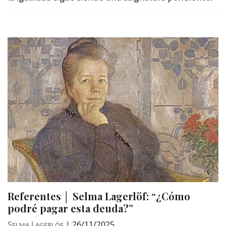
Referentes │ Selma Lagerlöf: “¿Cómo
podré pagar esta deuda?”
Selma Lagerlöf
|
26/11/2025