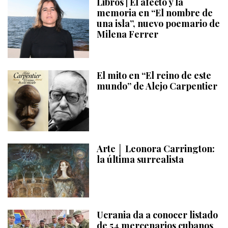
Libros | El afecto y la
memoria en “El nombre de
una isla”, nuevo poemario de
Milena Ferrer
El mito en “El reino de este
mundo” de Alejo Carpentier
Arte │ Leonora Carrington:
la última surrealista
Ucrania da a conocer listado
de 54 mercenarios cubanos