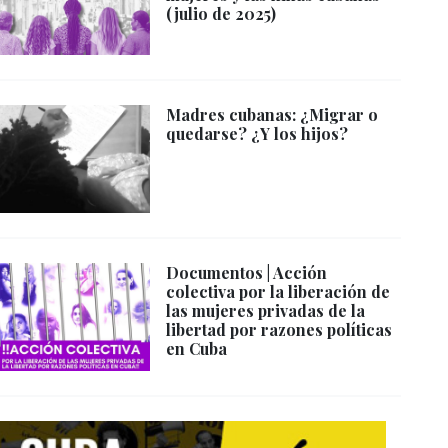
(julio de 2025)
Madres cubanas: ¿Migrar o
quedarse? ¿Y los hijos?
Documentos | Acción
colectiva por la liberación de
las mujeres privadas de la
libertad por razones políticas
en Cuba