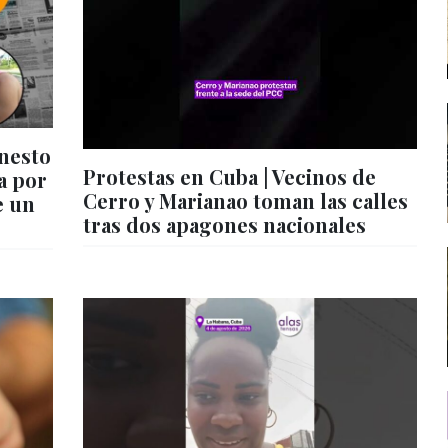
nesto
Protestas en Cuba | Vecinos de
a por
Cerro y Marianao toman las calles
e un
tras dos apagones nacionales