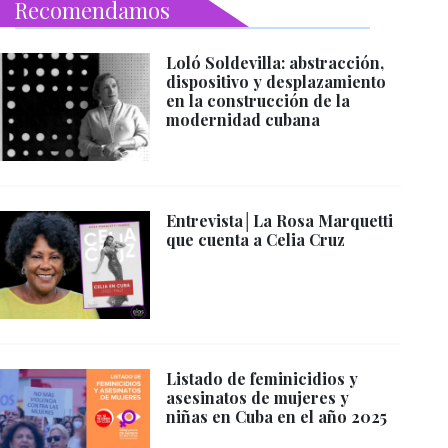
Recomendamos
Loló Soldevilla: abstracción,
dispositivo y desplazamiento
en la construcción de la
modernidad cubana
Entrevista│La Rosa Marquetti
que cuenta a Celia Cruz
Listado de feminicidios y
asesinatos de mujeres y
niñas en Cuba en el año 2025