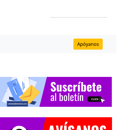
Apóyanos