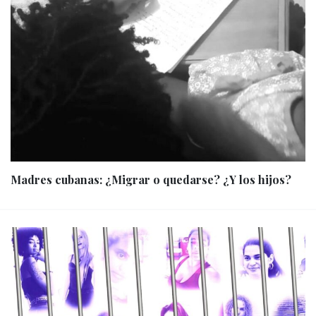
Madres cubanas: ¿Migrar o quedarse? ¿Y los hijos?