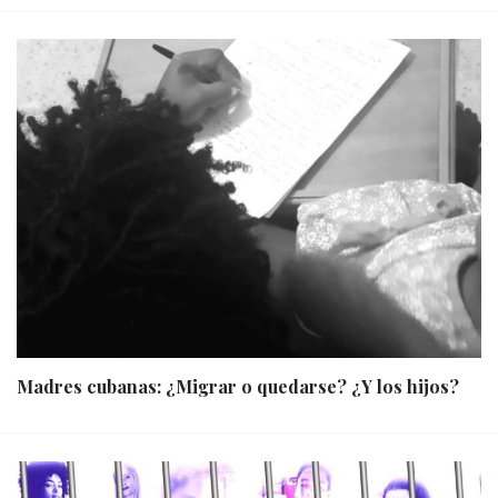
Madres cubanas: ¿Migrar o quedarse? ¿Y los hijos?