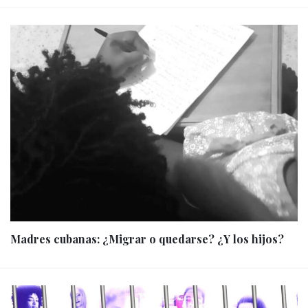
Madres cubanas: ¿Migrar o quedarse? ¿Y los hijos?