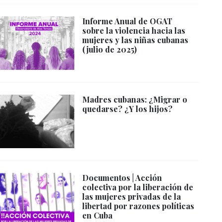
Informe Anual de OGAT
sobre la violencia hacia las
mujeres y las niñas cubanas
(julio de 2025)
Madres cubanas: ¿Migrar o
quedarse? ¿Y los hijos?
Documentos | Acción
colectiva por la liberación de
las mujeres privadas de la
libertad por razones políticas
en Cuba