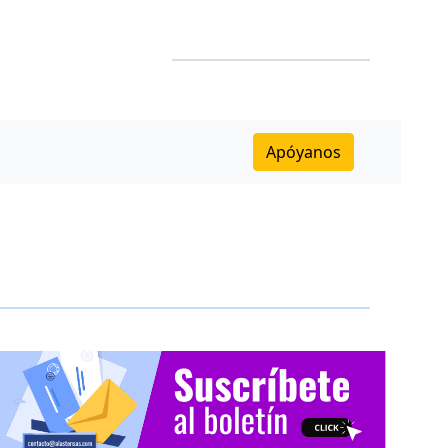
Apóyanos