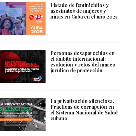
Listado de feminicidios y
asesinatos de mujeres y
niñas en Cuba en el año 2025
Personas desaparecidas en
el ámbito internacional:
evolución y retos del marco
jurídico de protección
La privatización silenciosa.
Prácticas de corrupción en
el Sistema Nacional de Salud
cubano