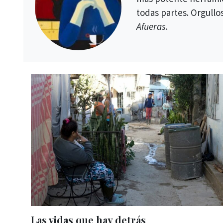
todas partes. Orgull
Afueras
.
Las vidas que hay detrás