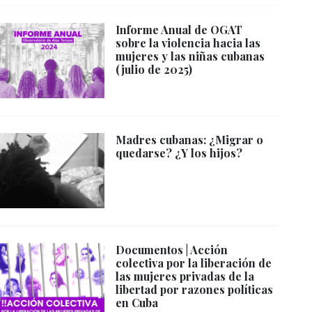
Informe Anual de OGAT
sobre la violencia hacia las
mujeres y las niñas cubanas
(julio de 2025)
Madres cubanas: ¿Migrar o
quedarse? ¿Y los hijos?
Documentos | Acción
colectiva por la liberación de
las mujeres privadas de la
libertad por razones políticas
en Cuba