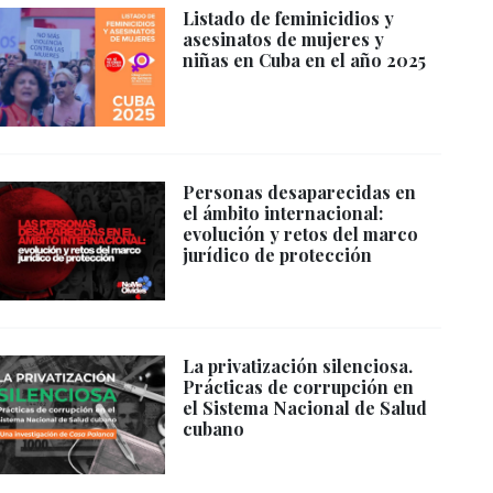
Listado de feminicidios y
asesinatos de mujeres y
niñas en Cuba en el año 2025
Personas desaparecidas en
el ámbito internacional:
evolución y retos del marco
jurídico de protección
La privatización silenciosa.
Prácticas de corrupción en
el Sistema Nacional de Salud
cubano