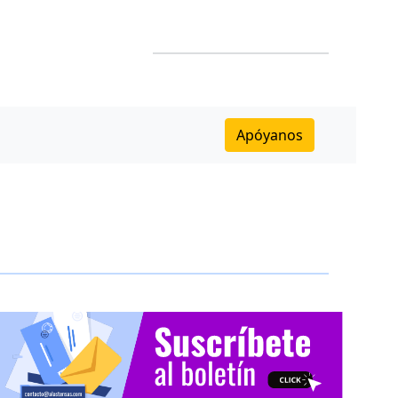
Apóyanos